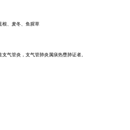
板蓝根、麦冬、鱼腥草
，喘息性支气管炎，支气管肺炎属痰热壅肺证者。