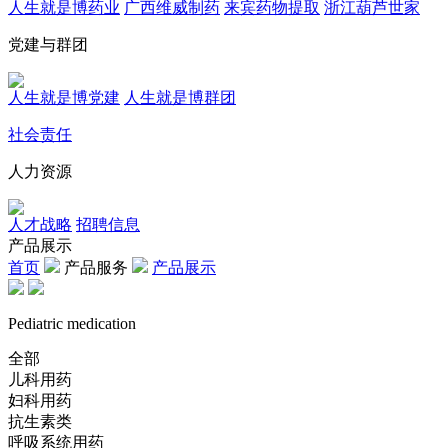
人生就是博药业
广西维威制药
来宾药物提取
浙江葫芦世家
党建与群团
人生就是博党建
人生就是博群团
社会责任
人力资源
人才战略
招聘信息
产品展示
首页
产品服务
产品展示
Pediatric medication
全部
儿科用药
妇科用药
抗生素类
呼吸系统用药