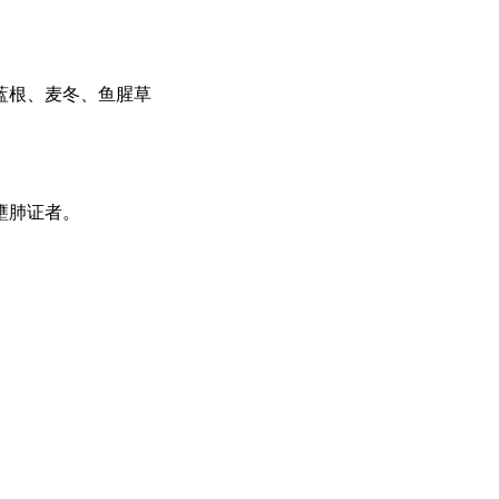
板蓝根、麦冬、鱼腥草
热壅肺证者。